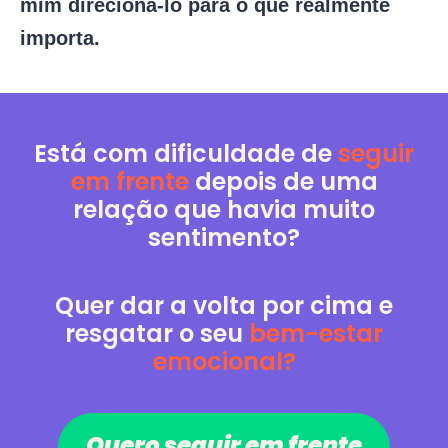
mim direcioná-lo para o que realmente
importa.
Está com dificuldade de
seguir
em frente
depois de uma
relação que havia muito
sentimento?
Quer dar a volta por cima e
resgatar o seu
bem-estar
emocional?
Quero seguir em frente