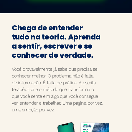
Chega de entender
tudo na teoria. Aprenda
a sentir, escrever e se
conhecer de verdade.
Você provavelmente já sabe que precisa se
conhecer melhor. O problema não é falta
de informação. É falta de prática. A escrita
terapêutica é o método que transforma o
que você sente em algo que você consegue
ver, entender e trabalhar. Uma página por vez,
uma emoção por vez.